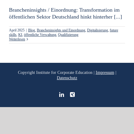
Brancheninsights / Einordnung: Transformation im
öffentlichen Sektor Deutschland hinkt hinterher [...]
April 2025
|
Blog
,
Brancheninsights und Einordnung
,
Digitalisierung
,
future
skills
,
KI
,
öffentliche Verwaltung
,
Qualifizierung
Weiterlesen
Copyright
Institute for Corporate Education |
Impressum
|
Datenschutz
LinkedIn
Xing