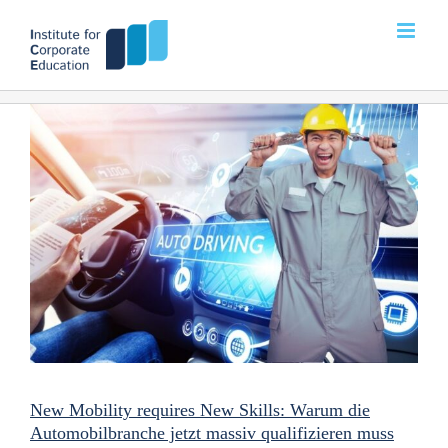
Zum
Inhalt
springen
New Mobility requires New Skills: Warum die
Automobilbranche jetzt massiv qualifizieren muss