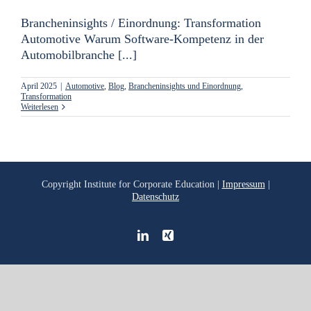
Brancheninsights / Einordnung: Transformation
Automotive Warum Software-Kompetenz in der
Automobilbranche [...]
April 2025
|
Automotive
,
Blog
,
Brancheninsights und Einordnung
,
Transformation
Weiterlesen
Copyright
Institute for Corporate Education |
Impressum
|
Datenschutz
LinkedIn
Xing