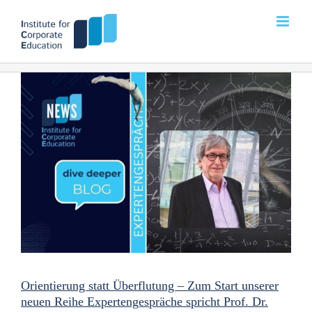
Zum
Inhalt
springen
Orientierung statt Überflutung – Zum Start unserer
neuen Reihe Expertengespräche spricht Prof. Dr.