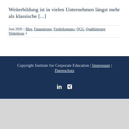
Weiterbildung ist in vielen Unternehmen längst mehr
als klassische [...]
Juni 2026
|
Blog
,
Finanzierung
,
Förderkompass
,
QCG
,
Qualifizierung
Weiterlesen
Copyright
Institute for Corporate Education |
Impressum
|
Datenschutz
LinkedIn
Xing