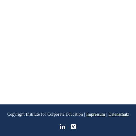
Copyright
Institute for Corporate Education |
Impressum
|
Datenschutz
LinkedIn
Xing